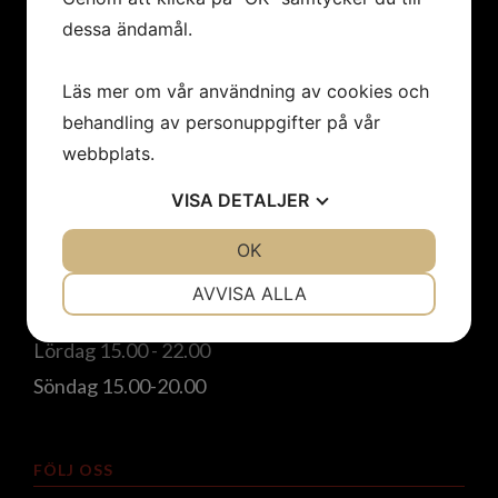
dessa ändamål.
ADRESS
Läs mer om vår användning av cookies och
Strandallén 1
behandling av personuppgifter på vår
135 61 Tyresö
webbplats.
VISA
DETALJER
ÖPPETTIDER:
Onsdag 17.00-21.00
JA
NEJ
OK
JA
NEJ
Torsdag 17.00-21.00
NÖDVÄNDIG
INSTÄLLNINGAR
AVVISA ALLA
Fredag 15.00 - 22.00
JA
NEJ
JA
NEJ
Lördag 15.00 - 22.00
MARKNADSFÖRING
STATISTIK
Söndag 15.00-20.00
FÖLJ OSS