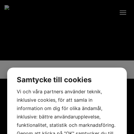
Togg
navig
Samtycke till cookies
Vi och våra partners använder teknik,
KONTAKTA OSS
inklusive cookies, för att samla in
information om dig för olika ändamål,
info@lataperia.se
inklusive: bättre användarupplevelse,
0760-288 117
funktionalitet, statistik och marknadsföring.
Genom att klicka på "OK" samtycker du till