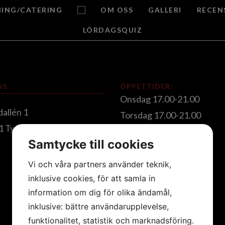
NING/CATERING
OM OSS
GALLERI
RECEN
LÖRDAGSQUIZ
SS
ÖPPETTIDER:
Onsdag 17.00-21.00
dallén 1
Torsdag 17.00-21.00
1 Tyresö
Fredag 15.00 - 22.00
Samtycke till cookies
Lördag 15.00 - 22.00
Söndag 15.00-20.00
Vi och våra partners använder teknik,
inklusive cookies, för att samla in
information om dig för olika ändamål,
inklusive: bättre användarupplevelse,
funktionalitet, statistik och marknadsföring.