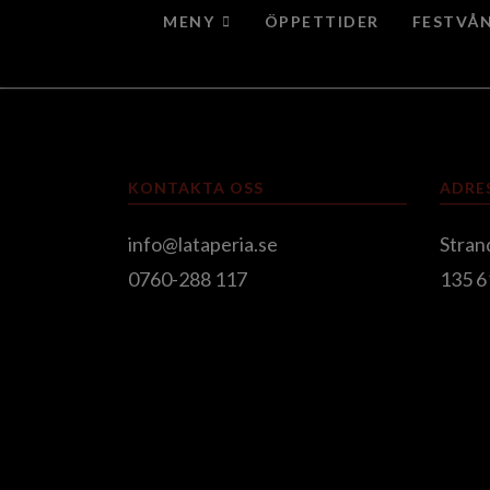
MENY
ÖPPETTIDER
FESTVÅ
KONTAKTA OSS
ADRE
info@lataperia.se
Stran
0760-288 117
135 6