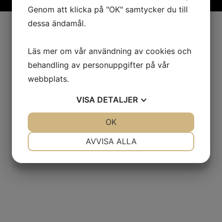
Genom att klicka på "OK" samtycker du till
dessa ändamål.
Läs mer om vår användning av cookies och
behandling av personuppgifter på vår
webbplats.
VISA
DETALJER
JA
NEJ
OK
JA
NEJ
NÖDVÄNDIG
INSTÄLLNINGAR
AVVISA ALLA
JA
NEJ
JA
NEJ
MARKNADSFÖRING
STATISTIK