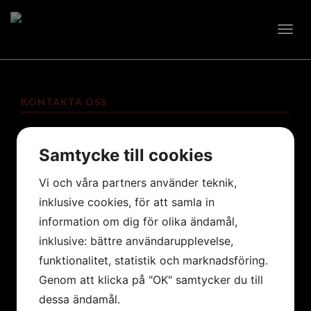
Togg
navig
KONTAKTA OSS
info@lataperia.se
Samtycke till cookies
0760-288 117
Vi och våra partners använder teknik,
inklusive cookies, för att samla in
ADRESS
information om dig för olika ändamål,
inklusive: bättre användarupplevelse,
Strandallén 1
funktionalitet, statistik och marknadsföring.
135 61 Tyresö
Genom att klicka på "OK" samtycker du till
dessa ändamål.