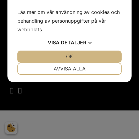
ÖPPETTIDER:
Läs mer om vår användning av cookies och
Onsdag 17.00-21.00
behandling av personuppgifter på vår
Torsdag 17.00-21.00
webbplats.
Fredag 15.00 - 22.00
Lördag 15.00 - 22.00
VISA
DETALJER
Söndag 15.00-20.00
JA
NEJ
OK
JA
NEJ
NÖDVÄNDIG
INSTÄLLNINGAR
AVVISA ALLA
FÖLJ OSS
JA
NEJ
JA
NEJ
MARKNADSFÖRING
STATISTIK