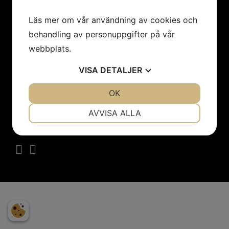
ÖPPETTIDER:
Läs mer om vår användning av cookies och
Onsdag 17.00-21.00
behandling av personuppgifter på vår
Torsdag 17.00-21.00
webbplats.
Fredag 15.00 - 22.00
Lördag 15.00 - 22.00
VISA
DETALJER
Söndag 15.00-20.00
JA
NEJ
OK
JA
NEJ
NÖDVÄNDIG
INSTÄLLNINGAR
AVVISA ALLA
FÖLJ OSS
JA
NEJ
JA
NEJ
MARKNADSFÖRING
STATISTIK