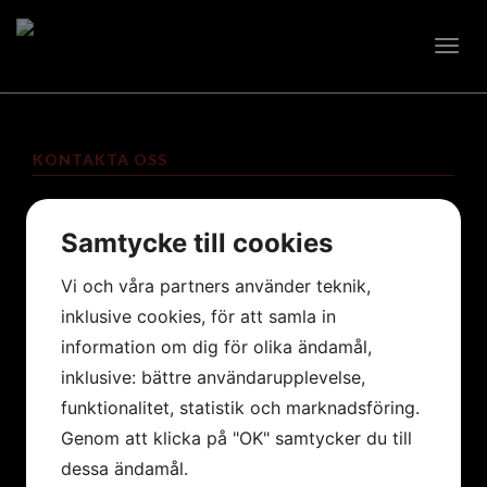
Togg
navig
KONTAKTA OSS
info@lataperia.se
Samtycke till cookies
0760-288 117
Vi och våra partners använder teknik,
inklusive cookies, för att samla in
ADRESS
information om dig för olika ändamål,
inklusive: bättre användarupplevelse,
Strandallén 1
funktionalitet, statistik och marknadsföring.
135 61 Tyresö
Genom att klicka på "OK" samtycker du till
dessa ändamål.