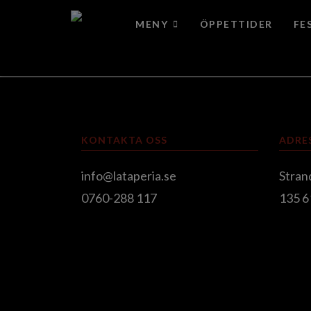
MENY
ÖPPETTIDER
FE
KONTAKTA OSS
ADRE
info@lataperia.se
Stran
0760-288 117
135 6