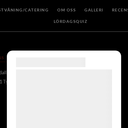
STVÅNING/CATERING
OM OSS
GALLERI
RECEN
LÖRDAGSQUIZ
SS
ÖPPETTIDER:
Samtykke til cookies
Onsdag 17.00-21.00
dallén 1
Vi og vores samarbejdspartnere bruger
Torsdag 17.00-21.00
1 Tyresö
teknologier, herunder cookies, til at
Fredag 15.00 - 22.00
indsamle oplysninger om dig til forskellige
Lördag 15.00 - 22.00
formål, herunder: Tilpasning af annoncering,
Söndag 15.00-20.00
bedre brugeroplevelse, funktionalitet,
statistik og marketing. Disse oplysninger
kan blive delt med annoncerings- og