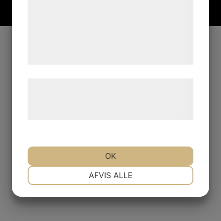
analysepartnere, som kan kombinere dem
med data, du tidligere har givet dem eller
de har indsamlet gennem din brug af deres
tjenester. Ved at klikke på 'OK' giver du
samtykke til disse formål.
Læs mere om vores brug af cookies og
behandling af persondata på vores
hjemmeside.
OK
NØDVENDIGE
PRÆFERENCER
AFVIS ALLE
MARKETING
STATISTIK